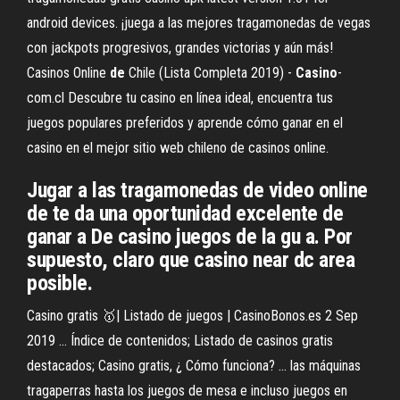
android devices. ¡juega a las mejores tragamonedas de vegas
con jackpots progresivos, grandes victorias y aún más!
Casinos Online
de
Chile (Lista Completa 2019) -
Casino
-
com.cl
Descubre tu casino en línea ideal, encuentra tus
juegos populares preferidos y aprende cómo ganar en el
casino en el mejor sitio web chileno de casinos online.
Jugar a las tragamonedas de video online
de te da una oportunidad excelente de
ganar a De casino juegos de la gu a. Por
supuesto, claro que casino near dc area
posible.
Casino gratis 🥇| Listado de juegos | CasinoBonos.es 2 Sep
2019 ... Índice de contenidos; Listado de casinos gratis
destacados; Casino gratis, ¿ Cómo funciona? ... las máquinas
tragaperras hasta los juegos de mesa e incluso juegos en