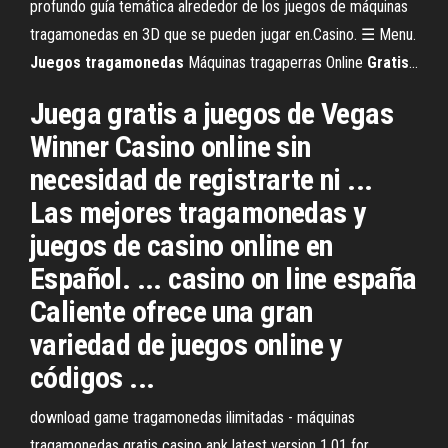
profundo guía temática alrededor de los juegos de máquinas
tragamonedas en 3D que se pueden jugar en.Casino. ☰ Menu.
Juegos
tragamonedas
Máquinas tragaperras Online
Gratis
…
Juega gratis a juegos de Vegas
Winner Casino online sin
necesidad de registrarte ni ...
Las mejores tragamonedas y
juegos de casino online en
Español. ... casino on line españa
Caliente ofrece una gran
variedad de juegos online y
códigos ...
download game tragamonedas ilimitadas - máquinas
tragamonedas gratis casino apk latest version 1.01 for