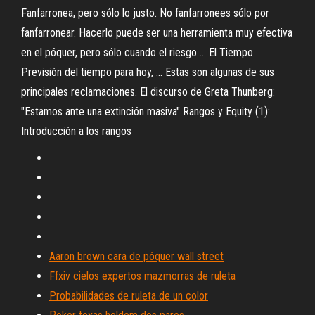
Fanfarronea, pero sólo lo justo. No fanfarronees sólo por
fanfarronear. Hacerlo puede ser una herramienta muy efectiva
en el póquer, pero sólo cuando el riesgo ... El Tiempo
Previsión del tiempo para hoy, ... Estas son algunas de sus
principales reclamaciones. El discurso de Greta Thunberg:
"Estamos ante una extinción masiva" Rangos y Equity (1):
Introducción a los rangos
Aaron brown cara de póquer wall street
Ffxiv cielos expertos mazmorras de ruleta
Probabilidades de ruleta de un color