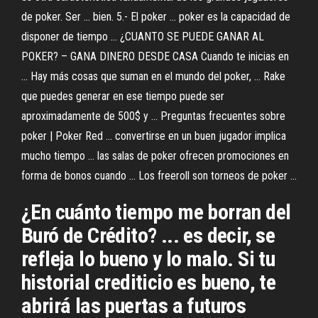
de poker. Ser ... bien. 5.- El poker ... poker es la capacidad de
disponer de tiempo ... ¿CUANTO SE PUEDE GANAR AL
POKER? – GANA DINERO DESDE CASA Cuando te inicias en
... Hay más cosas que suman en el mundo del poker, ... Rake
que puedes generar en ese tiempo puede ser
aproximadamente de 500$ y ... Preguntas frecuentes sobre
poker | Poker Red ... convertirse en un buen jugador implica
mucho tiempo ... las salas de poker ofrecen promociones en
forma de bonos cuando ... Los freeroll son torneos de poker ...
¿En cuánto tiempo me borran del
Buró de Crédito? ... es decir, se
refleja lo bueno y lo malo. Si tu
historial crediticio es bueno, te
abrirá las puertas a futuros