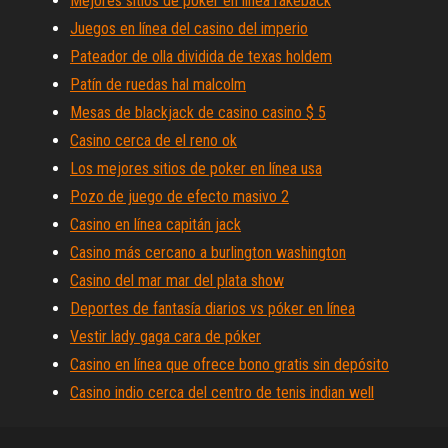
Mejores sitios de póker en línea rakeback
Juegos en línea del casino del imperio
Pateador de olla dividida de texas holdem
Patín de ruedas hal malcolm
Mesas de blackjack de casino casino $ 5
Casino cerca de el reno ok
Los mejores sitios de poker en línea usa
Pozo de juego de efecto masivo 2
Casino en línea capitán jack
Casino más cercano a burlington washington
Casino del mar mar del plata show
Deportes de fantasía diarios vs póker en línea
Vestir lady gaga cara de póker
Casino en línea que ofrece bono gratis sin depósito
Casino indio cerca del centro de tenis indian well