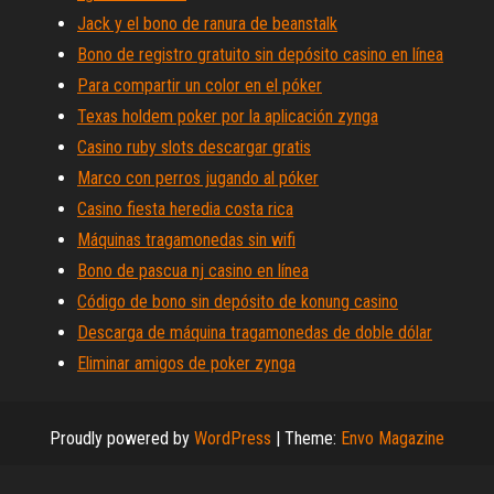
Jack y el bono de ranura de beanstalk
Bono de registro gratuito sin depósito casino en línea
Para compartir un color en el póker
Texas holdem poker por la aplicación zynga
Casino ruby ​​slots descargar gratis
Marco con perros jugando al póker
Casino fiesta heredia costa rica
Máquinas tragamonedas sin wifi
Bono de pascua nj casino en línea
Código de bono sin depósito de konung casino
Descarga de máquina tragamonedas de doble dólar
Eliminar amigos de poker zynga
Proudly powered by
WordPress
|
Theme:
Envo Magazine