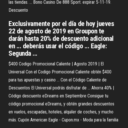
las tiendas. ... Bono Casino De 888 Sport. expirar 5-11-19.
Descuento
Exclusivamente por el día de hoy jueves
22 de agosto de 2019 en Groupon te
darán hasta 20% de descuento adicional
en ... deberás usar el código ... Eagle:
Segunda ...
$400 Codigo Promocional Caliente | Agosto 2019 | El
Universal Con el Codigo Promocional Caliente obtén $400
para tus apuestas y casino ... Con el Código Caliente de
Descuentos El Universal podrás disfrutar de ... Ahorra 40% |
Código descuento eDreams en Septiembre Consigue tu
código promocional eDreams, y obtén grandes descuentos
en vuelos, escapadas, hoteles, alquiler de coches, y mucho
más. Cupón American Eagle - Cupon.mx - Moda para la familia