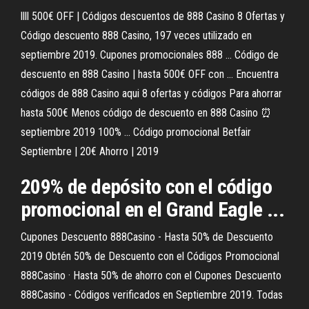
llll 500€ OFF | Códigos descuentos de 888 Casino 8 Ofertas y
Código descuento 888 Casino, 197 veces utilizado en
septiembre 2019. Cupones promocionales 888 ... Código de
descuento en 888 Casino | hasta 500€ OFF con ... Encuentra
códigos de 888 Casino aqui 8 ofertas y códigos Para ahorrar
hasta 500€ Menos código de descuento en 888 Casino ⏰
septiembre 2019 100% ... Código promocional Betfair
Septiembre | 20€ Ahorro | 2019
209%
de
depósito con el
código
promocional en el Grand
Eagle
...
Cupones Descuento 888Casino - Hasta 50% de Descuento
2019 Obtén 50% de Descuento con el Códigos Promocional
888Casino · Hasta 50% de ahorro con el Cupones Descuento
888Casino - Códigos verificados en Septiembre 2019. Todas