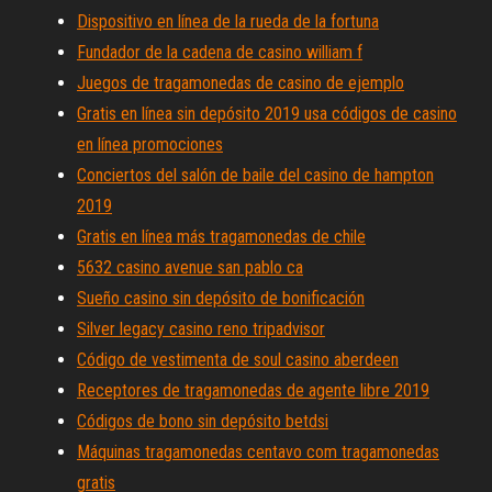
Dispositivo en línea de la rueda de la fortuna
Fundador de la cadena de casino william f
Juegos de tragamonedas de casino de ejemplo
Gratis en línea sin depósito 2019 usa códigos de casino
en línea promociones
Conciertos del salón de baile del casino de hampton
2019
Gratis en línea más tragamonedas de chile
5632 casino avenue san pablo ca
Sueño casino sin depósito de bonificación
Silver legacy casino reno tripadvisor
Código de vestimenta de soul casino aberdeen
Receptores de tragamonedas de agente libre 2019
Códigos de bono sin depósito betdsi
Máquinas tragamonedas centavo com tragamonedas
gratis