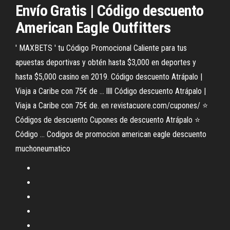
Envío Gratis | Código descuento
American Eagle Outfitters
' MAXBETS ' tu Código Promocional Caliente para tus
apuestas deportivas y obtén hasta $3,000 en deportes y
hasta $5,000 casino en 2019. Código descuento Atrápalo |
Viaja a Caribe con 75€ de ... llll Código descuento Atrápalo |
Viaja a Caribe con 75€ de. en revistacuore.com/cupones/ ⭐
Códigos de descuento Cupones de descuento Atrápalo ⭐
Código ... Codigos de promocion american eagle descuento
muchoneumatico