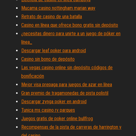
Mucama casino nottingham marian way
Retrato de casino de una batalla
Casino en línea que ofrece bono gratis sin depósito
¿necesitas dinero para unirte a un juego de póker en
línea_
Descargar leaf poker para android
Casino sin bono de depósito
Las vegas casino online sin depósito códigos de
bonificación
Mejor visa prepaga para juegos de azar en línea
Gran premio de tragamonedas de pista polistil
Descargar zynga poker en android
Tunica ms casino rv parques
Juegos gratis de poker online bullfrog
Recompensas de la pista de carreras de harrington y
del casino