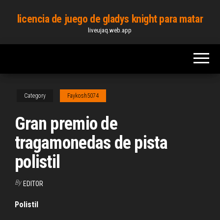
Skip
licencia de juego de gladys knight para matar
to
liveujaq.web.app
the
content
Category
Faykosh5074
Gran premio de
tragamonedas de pista
polistil
By
EDITOR
Polistil