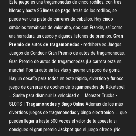
Este juego es una tragamonedas de cinco rodillos, con tres
hileras y hasta 25 líneas de pago. Atrás de los rodillos, se
puede ver una pista de carreras de caballos. Hay cinco
símbolos temáticos de valor alto, dos con Frankie, así como
una herradura, un casco y algunos listones de premios.
Gran
Premio
de
autos
de
tragamonedas
- redribera.es Juegos
Juegos de Conducir Gran Premio de autos de tragamonedas.
Gran Premio de autos de tragamonedas ¡La carrera está en
marcha! Pon tu auto en las vías y quema un poco de goma.
Hay un desafío para todos en este rápido, divertido y furioso
juego de carreras de coches de tragamonedas de Raketspel.
... Suelta para disminuir la velocidad e ... Monster Trucks -
SLOTS |
Tragamonedas
y Bingo Online Además de los más
divertidos juegos de tragamonedas y bingo electrónico. ... que
pueden llegar a hasta 500 veces el valor de tu apuesta si
consigues el gran premio Jackpot que el juego ofrece. ¡No