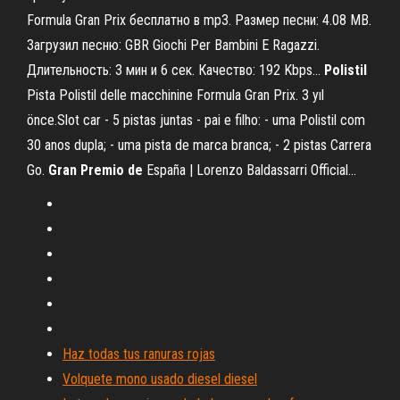
Formula Gran Prix бесплатно в mp3. Размер песни: 4.08 MB.
Загрузил песню: GBR Giochi Per Bambini E Ragazzi.
Длительность: 3 мин и 6 сек. Качество: 192 Kbps...
Polistil
Pista Polistil delle macchinine Formula Gran Prix. 3 yıl
önce.Slot car - 5 pistas juntas - pai e filho: - uma Polistil com
30 anos dupla; - uma pista de marca branca; - 2 pistas Carrera
Go.
Gran
Premio
de
España | Lorenzo Baldassarri Official…
Haz todas tus ranuras rojas
Volquete mono usado diesel diesel