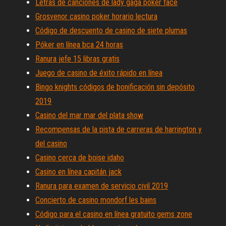
Letras de canciones de lady gaga poker face
Grosvenor casino poker horario lectura
Código de descuento de casino de siete plumas
Póker en línea bca 24 horas
Ranura jefe 15 libras gratis
Juego de casino de éxito rápido en línea
Bingo knights códigos de bonificación sin depósito
2019
Casino del mar mar del plata show
Recompensas de la pista de carreras de harrington y
del casino
Casino cerca de boise idaho
Casino en línea capitán jack
Ranura para examen de servicio civil 2019
Concierto de casino mondorf les bains
Código para el casino en línea gratuito gems zone