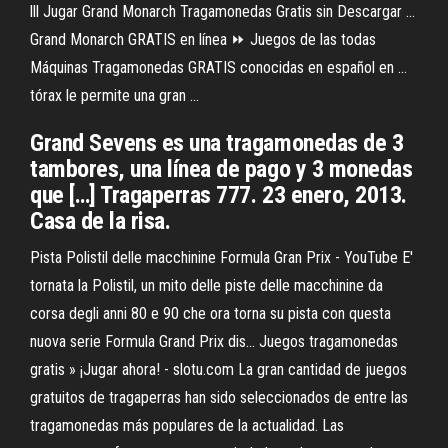
lll Jugar Grand Monarch Tragamonedas Gratis sin Descargar ...
Grand Monarch GRATIS en línea ⏩ Juegos de las todas
Máquinas Tragamonedas GRATIS conocidas en español en ...
tórax le permite una gran ...
Grand Sevens es una tragamonedas de 3
tambores, una línea de pago y 3 monedas
que […] Tragaperras 777. 23 enero, 2013.
Casa de la risa.
Pista Polistil delle macchinine Formula Gran Prix - YouTube E'
tornata la Polistil, un mito delle piste delle macchinine da
corsa degli anni 80 e 90 che ora torna su pista con questa
nuova serie Formula Grand Prix dis... Juegos tragamonedas
gratis » ¡Jugar ahora! - slotu.com La gran cantidad de juegos
gratuitos de tragaperras han sido seleccionados de entre las
tragamonedas más populares de la actualidad. Las