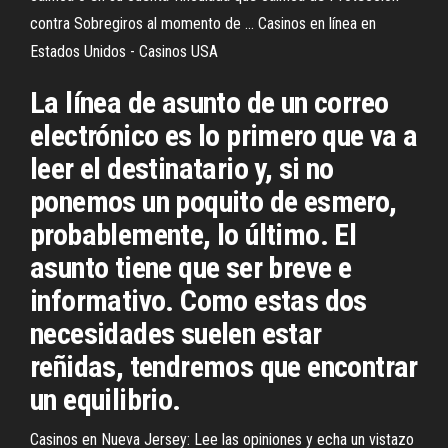
contra Sobregiros al momento de ... Casinos en línea en
Estados Unidos - Casinos USA
La línea de asunto de un correo
electrónico es lo primero que va a
leer el destinatario y, si no
ponemos un poquito de esmero,
probablemente, lo último. El
asunto tiene que ser breve e
informativo. Como estas dos
necesidades suelen estar
reñidas, tendremos que encontrar
un equilibrio.
Casinos en Nueva Jersey: Lee las opiniones y echa un vistazo