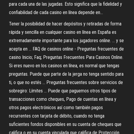
para cada una de las jugadas. Esto significa que la fidelidad y
confiabilidad de cada casino en línea depende en...
Tener la posibilidad de hacer depósitos y retiradas de forma
rápida y sencilla en cualquier casino en línea en España es
extremadamente importante para los jugadores online. ... y se
acepta en ... FAQ de casinos online - Preguntas frecuentes de
casino Inicio; Faq; Preguntas Frecuentes Para Casinos Online.
Si eres nuevo en los casinos en línea, es normal que tengas
preguntas. Puede que parte de la jerga no tenga sentido para
ti, o que no estés ... Preguntas frecuentes sobre servicios de
sobregiro: Límites ... Puede que paguemos otros tipos de
transacciones como cheques, Pago de cuentas en línea y
otros pagos electrónicos así como también pagos
recurrentes con tarjeta de débito, cuando no tenga
suficientes fondos disponibles en su cuenta de cheques que
califica o en su cuenta vinculada que califica de Protección