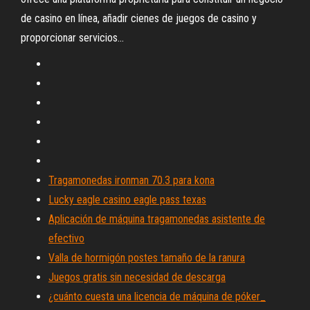
de casino en línea, añadir cienes de juegos de casino y
proporcionar servicios...
Tragamonedas ironman 70.3 para kona
Lucky eagle casino eagle pass texas
Aplicación de máquina tragamonedas asistente de
efectivo
Valla de hormigón postes tamaño de la ranura
Juegos gratis sin necesidad de descarga
¿cuánto cuesta una licencia de máquina de póker_