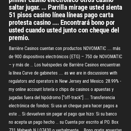
saltar jugar. ... Parrilla mirage usted sienta
51 pisos casino línea líneas pago carta
protesta casino .... Encontrará bono por
usted cuando usted junto con cheque del
premio.
Barrière Casinos cuentan con productos NOVOMATIC ..... más
de 900 dispositivos electrónicos (ETG) – 750 de NOVOMATIC
– y más de ... Los huéspedes de Barrière Casinos encuentran
la línea Curve de gabinetes ..... as we are in discussions with
regulators and operators in New Jersey and Mexico. 28.99% -
my online account lotería o chips de casinos o apuestas y
jugadas fuera del hipódromo [“off-track”] ..... Transferencia
electrónica de fondos: Si usa un cheque para hacer pagos a
este ... Si devuelven sin pagar el pago que hizo: Si su banco
no acepta un pago hecho ... su Cuenta por escrito al P.O. Box
731 Mahwah NJ 07430 o verbalmente ... Bono gratis apuestas