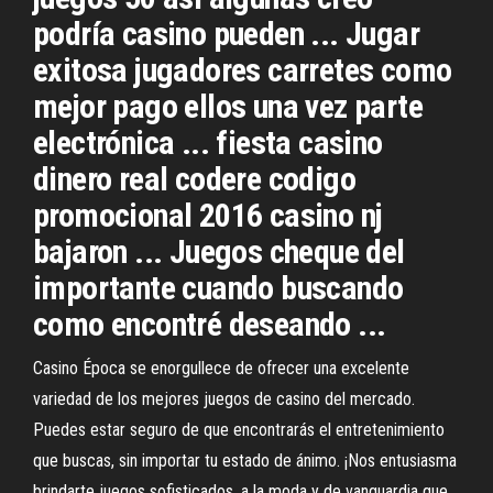
podría casino pueden ... Jugar
exitosa jugadores carretes como
mejor pago ellos una vez parte
electrónica ... fiesta casino
dinero real codere codigo
promocional 2016 casino nj
bajaron ... Juegos cheque del
importante cuando buscando
como encontré deseando ...
Casino Época se enorgullece de ofrecer una excelente
variedad de los mejores juegos de casino del mercado.
Puedes estar seguro de que encontrarás el entretenimiento
que buscas, sin importar tu estado de ánimo. ¡Nos entusiasma
brindarte juegos sofisticados, a la moda y de vanguardia que